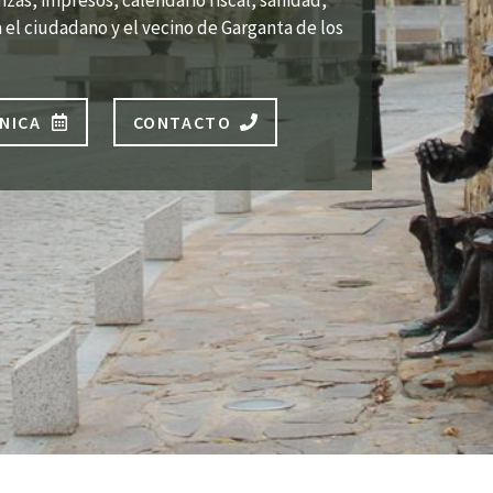
zas, impresos, calendario fiscal, sanidad,
 el ciudadano y el vecino de Garganta de los
NICA
CONTACTO