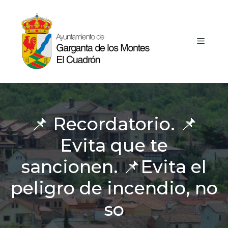
Saltar
al
contenido
MEN
📌 Recordatorio. 📌
Evita que te
sancionen. 📌Evita el
peligro de incendio, no
so