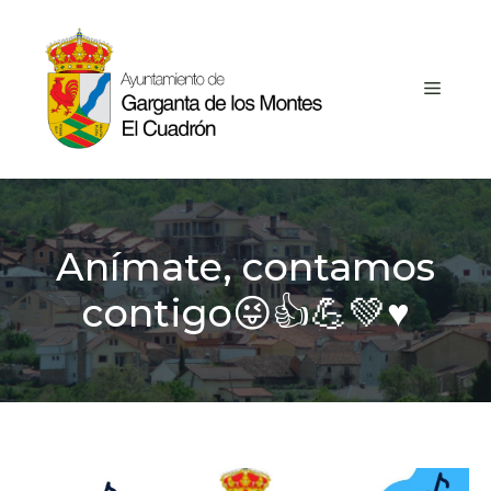
Saltar
al
contenido
MEN
Anímate, contamos
contigo😜👍💪💚♥️