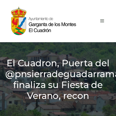
Saltar
al
contenido
MEN
El Cuadron, Puerta del
@pnsierradeguadarram
finaliza su Fiesta de
Verano, recon