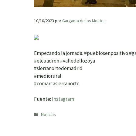
10/10/2023
por
Garganta de los Montes
Empezando la jornada. #pueblosenpositivo #
#elcuadron #valledellozoya
#sierranortedemadrid
#mediorural
#comarcasierranorte
Fuente:
Instagram
Categorías
Noticias