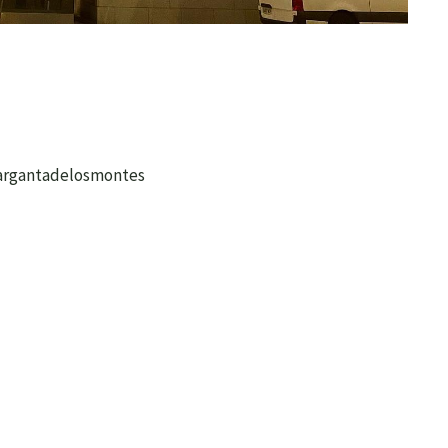
gargantadelosmontes