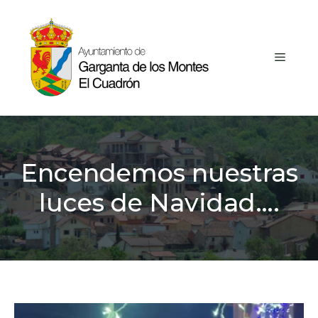
Saltar
al
contenido
MEN
Encendemos nuestras
luces de Navidad….