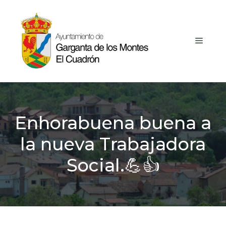
Saltar
al
contenido
MEN
Enhorabuena buena a
la nueva Trabajadora
Social.💪👍