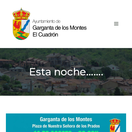
Saltar
al
contenido
MEN
Esta noche…….