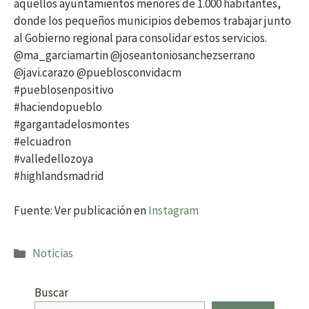
aquellos ayuntamientos menores de 1.000 habitantes,
donde los pequeños municipios debemos trabajar junto
al Gobierno regional para consolidar estos servicios.
@ma_garciamartin @joseantoniosanchezserrano
@javi.carazo @pueblosconvidacm
#pueblosenpositivo
#haciendopueblo
#gargantadelosmontes
#elcuadron
#valledellozoya
#highlandsmadrid
Fuente: Ver publicación en
Instagram
Categorías
Noticias
Buscar