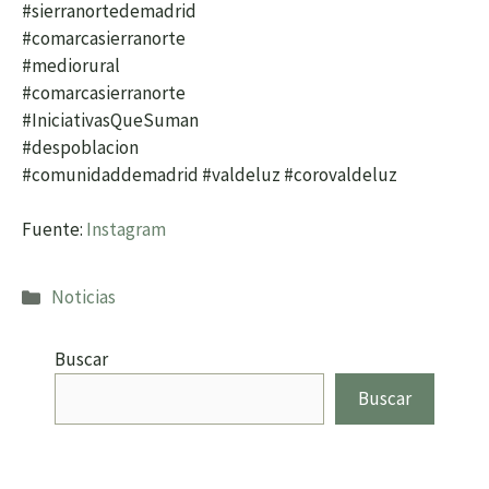
#sierranortedemadrid
#comarcasierranorte
#mediorural
#comarcasierranorte
#IniciativasQueSuman
#despoblacion
#comunidaddemadrid #valdeluz #corovaldeluz
Fuente:
Instagram
Categorías
Noticias
Buscar
Buscar