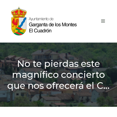
Saltar
al
contenido
MEN
No te pierdas este
magnífico concierto
que nos ofrecerá el C…