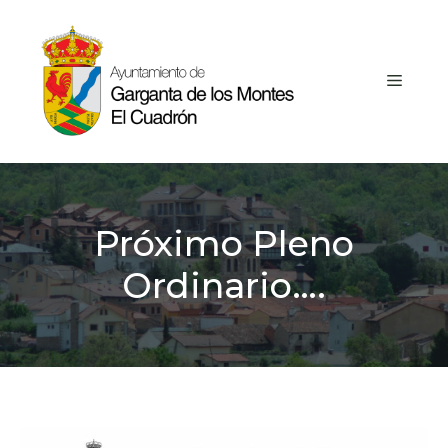
Saltar
al
contenido
MEN
Próximo Pleno
Ordinario….