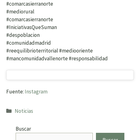
#comarcasierranorte
#mediorural
#comarcasierranorte
#IniciativasQueSuman
#despoblacion
#comunidadmadrid
#reequilibrioterritorial #mediooriente
#mancomunidadvallenorte #responsabilidad
Fuente:
Instagram
Categorías
Noticias
Buscar
Buscar