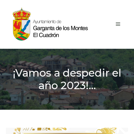
Saltar
al
contenido
MEN
¡Vamos a despedir el
año 2023!…